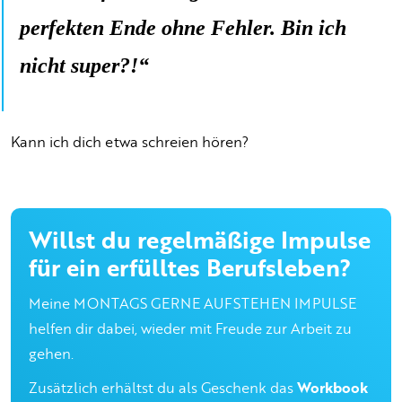
perfekten Ende ohne Fehler. Bin ich
nicht super?!“
Kann ich dich etwa schreien hören?
Willst du regelmäßige Impulse
für ein erfülltes Berufsleben?
Meine MONTAGS GERNE AUFSTEHEN IMPULSE
helfen dir dabei, wieder mit Freude zur Arbeit zu
gehen.
Zusätzlich erhältst du als Geschenk das
Workbook