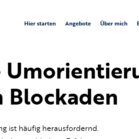
Hier starten
Angebote
Über mich
e Umorientieru
n Blockaden
g ist häufig herausfordernd.