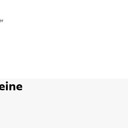
er
 eine